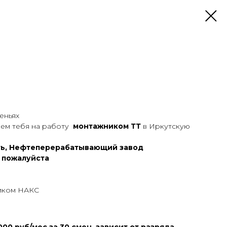
еньях
аем тебя на работу
монтажником ТТ
в Иркутскую
уть, Нефтеперерабатывающий завод
 пожалуйста
щиком НАКС