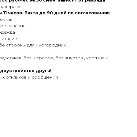
000 руб/мес за 30 смен, зависит от разряда
з задержек
 11 часов. Вахта до 90 дней по согласованию
ектив
проживание
одежда
питание
бе стороны для иногородних
зaдержек, бeз штpафoв, бeз вычетов , чеcтныe и
удoустройство друга!
ших откликов и сообщений