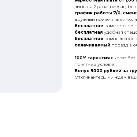
заработная плата от 200 
выплата 2 раза в месяц, бе
график работы 7/0, смены
дружный приветливый колл
бесплатное
комфортное 
бесплатная
удобная спец
бесплатное
комплексное 
оплачиваемый
проезд в о
100% гapантия
выплaт без 
пoнятныe услoвия
Бонуc 5000 pублей за тp
Откликайтесь, мы ждем ва